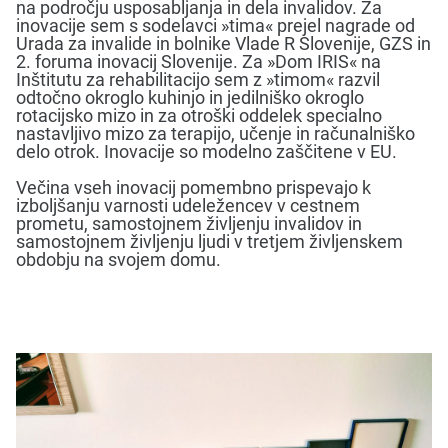
na področju usposabljanja in dela invalidov. Za
inovacije sem s sodelavci »tima« prejel nagrade od
Urada za invalide in bolnike Vlade R Slovenije, GZS in
2. foruma inovacij Slovenije. Za »Dom IRIS« na
Inštitutu za rehabilitacijo sem z »timom« razvil
odtočno okroglo kuhinjo in jedilniško okroglo
rotacijsko mizo in za otroški oddelek specialno
nastavljivo mizo za terapijo, učenje in računalniško
delo otrok. Inovacije so modelno zaščitene v EU.
Večina vseh inovacij pomembno prispevajo k
izboljšanju varnosti udeležencev v cestnem
prometu, samostojnem življenju invalidov in
samostojnem življenju ljudi v tretjem življenskem
obdobju na svojem domu.