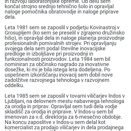
in razvoju laboratorijske opreme. Ob delu sem
končal strojno srednjo tehnično šolo in opravljal
naloge pomočnika obratovodje in naloge priprave
dela.
Leta 1981 sem se zaposlil v podjetju Kovinastroj v
Grosupljem (ko sem se preselil v zgrajeno družinsko
hišo), in opravljal dela in naloge planerja proizvodnje
profesionalnih pomivalnih strojev. Pri opravljanju
svojega dela sem podal številne inovacijske
predloge in izboljšave pri proizvodnji in
funkcionalnosti proizvodov. Leta 1984 sem bil
nominiran za občinsko nagrado za inovativne
dosežke, ki mi je bila istega leta dodeljena. Po
uspešnem izkoriščanju inovacij sem dobil nove
zadolžitve razvojnega tehnologa v razvojnem
oddelku.
Leta 1985 sem se zaposlil v tovarni viličarjev lndos v
Ljubljani, na delovnem mestu nabavnega tehnologa
za orodja in priprav. Opravljal sem tudi dela vodje
skladišč za orodja in priprave. V lndos-u sem bil
imenovan za v.d. direktorja za 6-mesečno obdobje.
Na koncu zaposlitve v lndos-u sem delal kot
komercialist za prodajo viličarjev in dela prodajnega