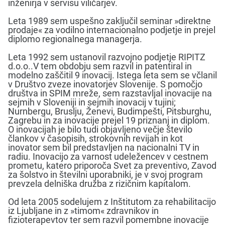
inženirja v servisu viličarjev.
Leta 1989 sem uspešno zaključil seminar »direktne
prodaje« za vodilno internacionalno podjetje in prejel
diplomo regionalnega managerja.
Leta 1992 sem ustanovil razvojno podjetje RIPITZ
d.o.o..V tem obdobju sem razvil in patentiral in
modelno zaščitil 9 inovacij. Istega leta sem se včlanil
v Društvo zveze inovatorjev Slovenije. S pomočjo
društva in SPIM mreže, sem razstavljal inovacije na
sejmih v Sloveniji in sejmih inovacij v tujini;
Nurnbergu, Bruslju, Ženevi, Budimpešti, Pitsburghu,
Zagrebu in za inovacije prejel 19 priznanj in diplom.
O inovacijah je bilo tudi objavljeno večje število
člankov v časopisih, strokovnih revijah in kot
inovator sem bil predstavljen na nacionalni TV in
radiu. Inovacijo za varnost udeležencev v cestnem
prometu, katero priporoča Svet za preventivo, Zavod
za šolstvo in številni uporabniki, je v svoj program
prevzela delniška družba z rizičnim kapitalom.
Od leta 2005 sodelujem z Inštitutom za rehabilitacijo
iz Ljubljane in z »timom« zdravnikov in
fizioterapevtov ter sem razvil pomembne inovacije