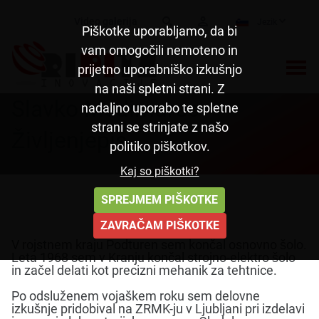
Video galerija
Jezik
Piškotke uporabljamo, da bi
vam omogočili nemoteno in
prijetno uporabniško izkušnjo
na naši spletni strani. Z
Slavko Medimurec -
nadaljno uporabo te spletne
strani se strinjate z našo
Življenjepis
politiko piškotkov.
Kaj so piškotki?
SPREJMEM PIŠKOTKE
ZAVRAČAM PIŠKOTKE
V rojstnem kraju Podturen sem končal osnovno šolo.
Leta 1968 sem v Kranju končal strojno-elektro šolo
in začel delati kot precizni mehanik za tehtnice.
Po odsluženem vojaškem roku sem delovne
izkušnje pridobival na ZRMK-ju v Ljubljani pri izdelavi