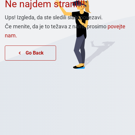
Ne najdem strani!!!
Ups! Izgleda, da ste sledili slabi povezavi.
Če menite, da je to težava z nami, prosimo
povejte
nam.
Go Back